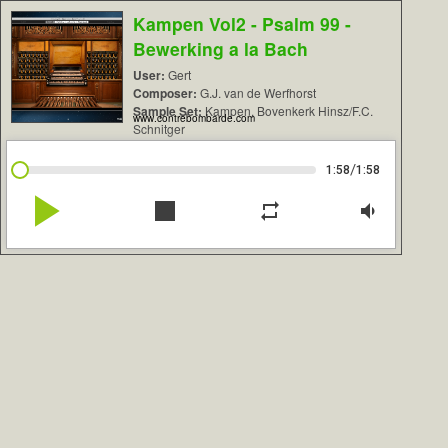
Kampen Vol2 - Psalm 99 -
Bewerking a la Bach
User:
Gert
Composer:
G.J. van de Werfhorst
Sample Set:
Kampen, Bovenkerk Hinsz/F.C.
www.contrebombarde.com
Schnitger
/
1:58
1:58
play_arrow
stop
repeat
volume_down