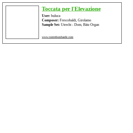
Toccata per l'Elevazione
User:
buluca
Composer:
Frescobaldi, Girolamo
Sample Set:
Utrecht - Dom, Bätz Organ
www.contrebombarde.com