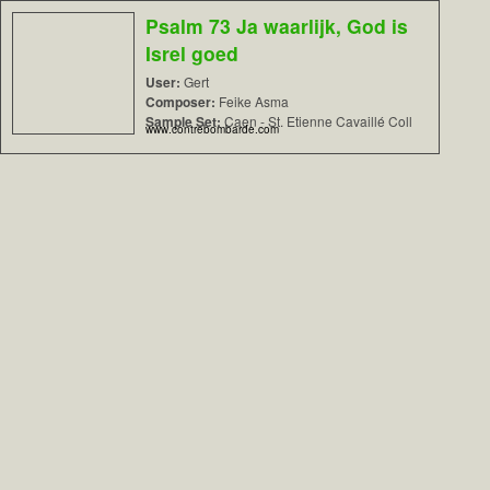
Psalm 73 Ja waarlijk, God is
Isrel goed
User:
Gert
Composer:
Feike Asma
Sample Set:
Caen - St. Etienne Cavaillé Coll
www.contrebombarde.com