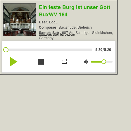
Ein feste Burg ist unser Gott
BuxWV 184
User:
EdoL
Composer:
Buxtehude, Dieterich
Sample Set:
1687 Arp Schnitger, Steinkirchen,
www.contrebombarde.com
Germany
/
5:20
5:20
play_arrow
stop
repeat
volume_down