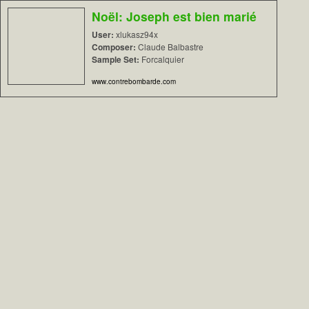
Noël: Joseph est bien marié
User:
xlukasz94x
Composer:
Claude Balbastre
Sample Set:
Forcalquier
www.contrebombarde.com