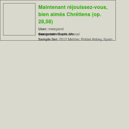
Maintenant réjouissez-vous,
bien aimés Chrétiens (op.
28,58)
User:
mweyand
Composer:
Dupré, Marcel
www.contrebombarde.com
Sample Set:
2012 Metzler, Poblet Abbey, Spain