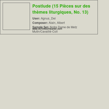
Postlude (15 Pièces sur des
thèmes liturgiques, No. 13)
User:
Agnus_Dei
Composer:
Alain, Albert
Sample Set:
Notre Dame de Metz
www.contrebombarde.com
Mutin/Cavaillé-Coll