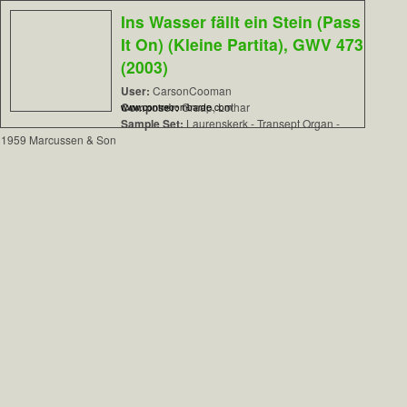
Ins Wasser fällt ein Stein (Pass
It On) (Kleine Partita), GWV 473
(2003)
User:
CarsonCooman
Composer:
Graap, Lothar
www.contrebombarde.com
Sample Set:
Laurenskerk - Transept Organ -
1959 Marcussen & Son