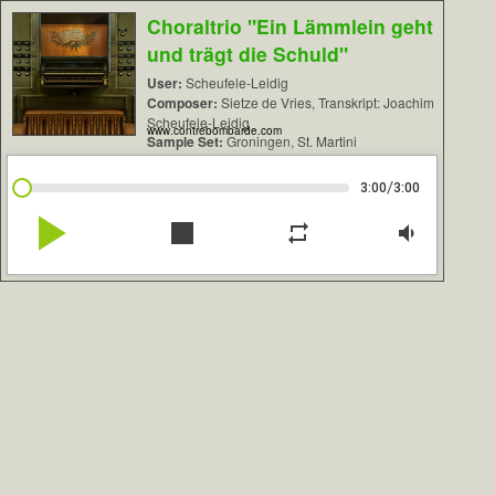
Choraltrio "Ein Lämmlein geht
und trägt die Schuld"
User:
Scheufele-Leidig
Composer:
Sietze de Vries, Transkript: Joachim
Scheufele-Leidig
www.contrebombarde.com
Sample Set:
Groningen, St. Martini
/
3:00
3:00
play_arrow
stop
repeat
volume_down