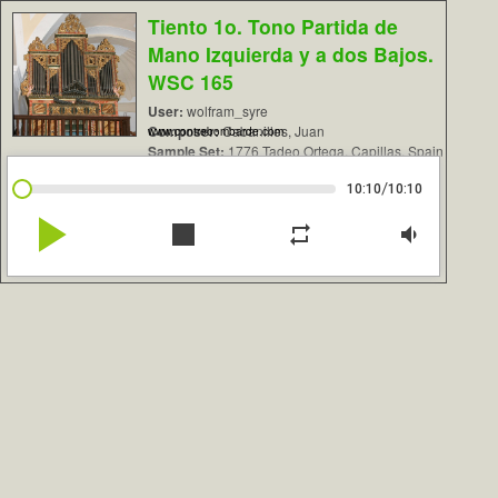
Tiento 1o. Tono Partida de
Mano Izquierda y a dos Bajos.
WSC 165
User:
wolfram_syre
Composer:
Cabanilles, Juan
www.contrebombarde.com
Sample Set:
1776 Tadeo Ortega, Capillas, Spain
/
10:10
10:10
play_arrow
stop
repeat
volume_down