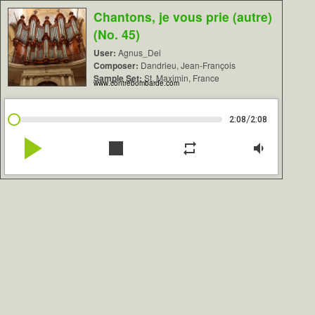
Chantons, je vous prie (autre)
(No. 45)
User:
Agnus_Dei
Composer:
Dandrieu, Jean-François
Sample Set:
St. Maximin, France
www.contrebombarde.com
/
2:08
2:08
play_arrow
stop
repeat
volume_down