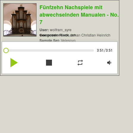
Fünfzehn Nachspiele mit
abwechselnden Manualen - No.
7
User:
wolfram_syre
Composer:
Rinck, Johan Christian Heinrich
www.contrebombarde.com
Sample Set:
Velesovo
/
3:51
3:51
play_arrow
stop
repeat
volume_down