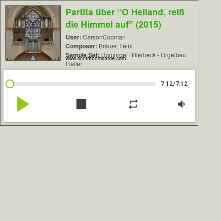
Partita über “O Heiland, reiß
die Himmel auf” (2015)
User:
CarsonCooman
Composer:
Bräuer, Felix
Sample Set:
Domorgel Billerbeck - Orgelbau
www.contrebombarde.com
Fleiter
/
7:12
7:12
play_arrow
stop
repeat
volume_down