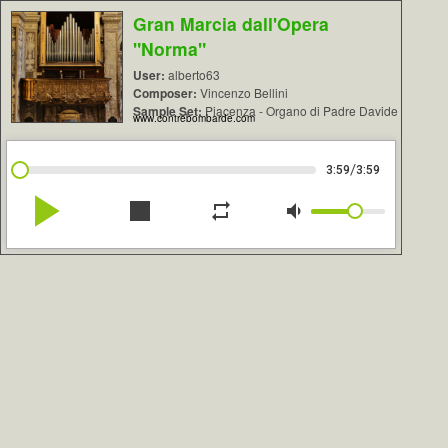
Gran Marcia dall'Opera
"Norma"
User:
alberto63
Composer:
Vincenzo Bellini
Sample Set:
Piacenza - Organo di Padre Davide
www.contrebombarde.com
/
3:59
3:59
play_arrow
stop
repeat
volume_down