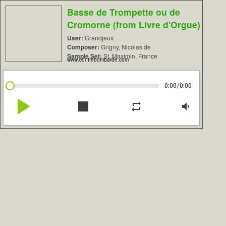
Basse de Trompette ou de
Cromorne (from Livre d'Orgue)
User:
Grandjeux
Composer:
Grigny, Nicolas de
Sample Set:
St. Maximin, France
www.contrebombarde.com
/
0:00
0:00
play_arrow
stop
repeat
volume_down