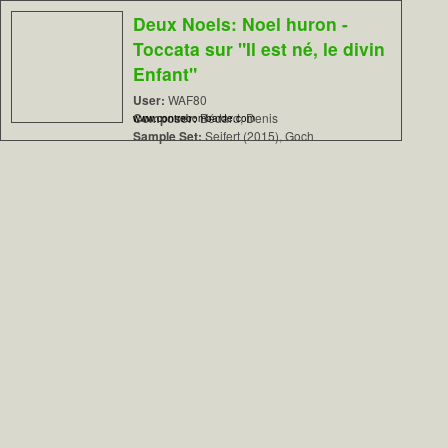
Deux Noels: Noel huron -
Toccata sur "Il est né, le divin
Enfant"
User:
WAF80
Composer:
Bédard, Denis
www.contrebombarde.com
Sample Set:
Seifert (2015), Goch