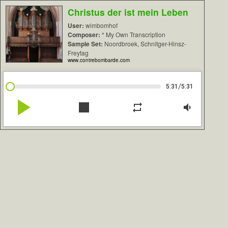
Christus der ist mein Leben
User:
wimbomhof
Composer:
* My Own Transcription
Sample Set:
Noordbroek, Schnitger-Hinsz-
Freytag
www.contrebombarde.com
/
5:31
5:31
play_arrow
stop
repeat
volume_down