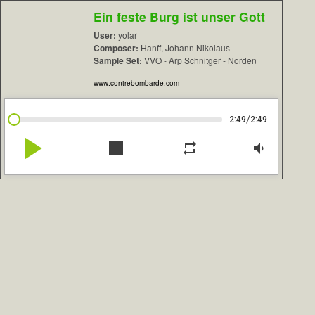
Ein feste Burg ist unser Gott
User:
yolar
Composer:
Hanff, Johann Nikolaus
Sample Set:
VVO - Arp Schnitger - Norden
www.contrebombarde.com
/
2:49
2:49
play_arrow
stop
repeat
volume_down