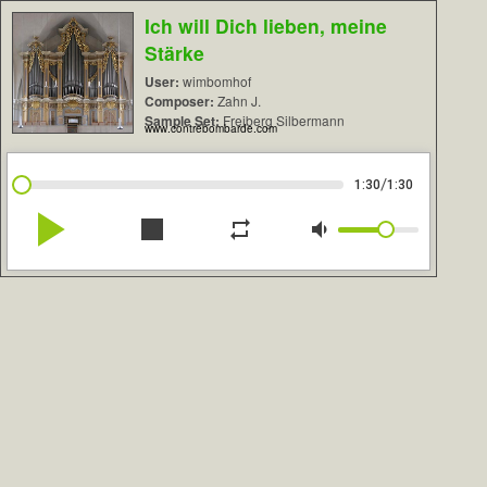
Ich will Dich lieben, meine
Stärke
User:
wimbomhof
Composer:
Zahn J.
Sample Set:
Freiberg Silbermann
www.contrebombarde.com
/
1:30
1:30
play_arrow
stop
repeat
volume_down