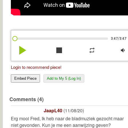
/
3:47
3:47
play_arrow
stop
repeat
volume_down
Login to recommend piece!
Embed Piece
Add to My 5 (Log In)
Comments (4)
JaapL40
(11/08/20)
Erg mooi Fred, Ik heb naar de bladmuziek gezocht maar
niet gevonden. Kun je me een aanwijzing geven?