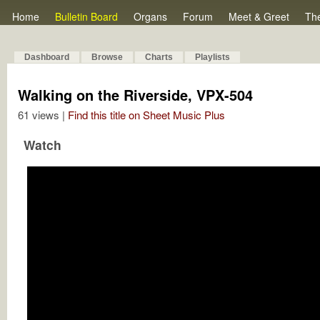
Home
Bulletin Board
Organs
Forum
Meet & Greet
Th
Dashboard
Browse
Charts
Playlists
Walking on the Riverside, VPX-504
61 views |
Find this title on Sheet Music Plus
Watch